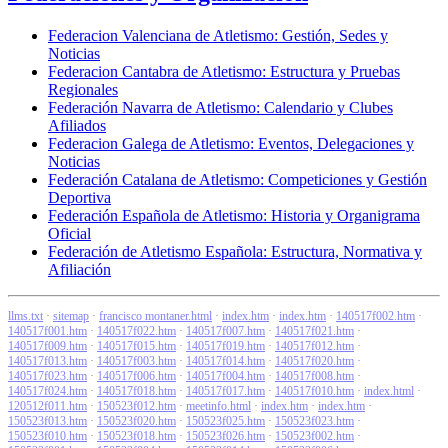
Federacion Valenciana de Atletismo: Gestión, Sedes y
Noticias
Federacion Cantabra de Atletismo: Estructura y Pruebas
Regionales
Federación Navarra de Atletismo: Calendario y Clubes
Afiliados
Federacion Galega de Atletismo: Eventos, Delegaciones y
Noticias
Federación Catalana de Atletismo: Competiciones y Gestión
Deportiva
Federación Española de Atletismo: Historia y Organigrama
Oficial
Federación de Atletismo Española: Estructura, Normativa y
Afiliación
llms.txt
·
sitemap
·
francisco montaner.html
·
index.htm
·
index.htm
·
140517f002.htm
·
140517f001.htm
·
140517f022.htm
·
140517f007.htm
·
140517f021.htm
·
140517f009.htm
·
140517f015.htm
·
140517f019.htm
·
140517f012.htm
·
140517f013.htm
·
140517f003.htm
·
140517f014.htm
·
140517f020.htm
·
140517f023.htm
·
140517f006.htm
·
140517f004.htm
·
140517f008.htm
·
140517f024.htm
·
140517f018.htm
·
140517f017.htm
·
140517f010.htm
·
index.html
·
120512f011.htm
·
150523f012.htm
·
meetinfo.html
·
index.htm
·
index.htm
·
150523f013.htm
·
150523f020.htm
·
150523f025.htm
·
150523f023.htm
·
150523f010.htm
·
150523f018.htm
·
150523f026.htm
·
150523f002.htm
·