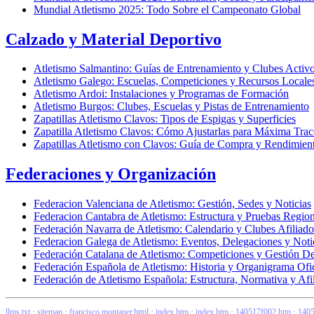
Mundial Atletismo 2025: Todo Sobre el Campeonato Global
Calzado y Material Deportivo
Atletismo Salmantino: Guías de Entrenamiento y Clubes Activ
Atletismo Galego: Escuelas, Competiciones y Recursos Locale
Atletismo Ardoi: Instalaciones y Programas de Formación
Atletismo Burgos: Clubes, Escuelas y Pistas de Entrenamiento
Zapatillas Atletismo Clavos: Tipos de Espigas y Superficies
Zapatilla Atletismo Clavos: Cómo Ajustarlas para Máxima Trac
Zapatillas Atletismo con Clavos: Guía de Compra y Rendimien
Federaciones y Organización
Federacion Valenciana de Atletismo: Gestión, Sedes y Noticias
Federacion Cantabra de Atletismo: Estructura y Pruebas Region
Federación Navarra de Atletismo: Calendario y Clubes Afiliado
Federacion Galega de Atletismo: Eventos, Delegaciones y Noti
Federación Catalana de Atletismo: Competiciones y Gestión De
Federación Española de Atletismo: Historia y Organigrama Ofic
Federación de Atletismo Española: Estructura, Normativa y Afi
llms.txt
·
sitemap
·
francisco montaner.html
·
index.htm
·
index.htm
·
140517f002.htm
·
1405