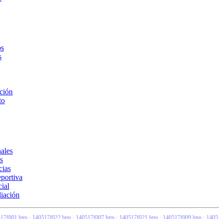
os
s
ción
to
ales
s
cias
portiva
ial
liación
17f001.htm
·
140517f022.htm
·
140517f007.htm
·
140517f021.htm
·
140517f009.htm
·
1405