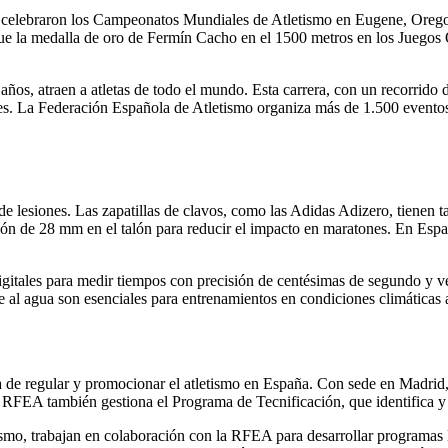
se celebraron los Campeonatos Mundiales de Atletismo en Eugene, Oreg
 la medalla de oro de Fermín Cacho en el 1500 metros en los Juegos O
s, atraen a atletas de todo el mundo. Esta carrera, con un recorrido de 
es. La Federación Española de Atletismo organiza más de 1.500 eventos 
de lesiones. Las zapatillas de clavos, como las Adidas Adizero, tienen t
ación de 28 mm en el talón para reducir el impacto en maratones. En E
itales para medir tiempos con precisión de centésimas de segundo y ves
nte al agua son esenciales para entrenamientos en condiciones climática
de regular y promocionar el atletismo en España. Con sede en Madrid, 
a RFEA también gestiona el Programa de Tecnificación, que identifica y 
mo, trabajan en colaboración con la RFEA para desarrollar programas l