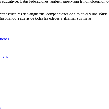
os educativos. Estas federaciones también supervisan la homologación d
fraestructuras de vanguardia, competiciones de alto nivel y una sólida e
 inspirando a atletas de todas las edades a alcanzar sus metas.
ruebas
s
tivas
s