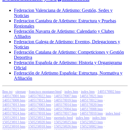
Federacion Valenciana de Atletismo: Gestión, Sedes y
Noticias
Federacion Cantabra de Atletismo: Estructura y Pruebas
Regionales
Federación Navarra de Atletismo: Calendario y Clubes
Afiliados
Federacion Galega de Atletismo: Eventos, Delegaciones y
Noticias
Federación Catalana de Atletismo: Competiciones y Gestión
Deportiva
Federación Española de Atletismo: Historia y Organigrama
Oficial
Federación de Atletismo Española: Estructura, Normativa y
Afiliación
llms.txt
·
sitemap
·
francisco montaner.html
·
index.htm
·
index.htm
·
140517f002.htm
·
140517f001.htm
·
140517f022.htm
·
140517f007.htm
·
140517f021.htm
·
140517f009.htm
·
140517f015.htm
·
140517f019.htm
·
140517f012.htm
·
140517f013.htm
·
140517f003.htm
·
140517f014.htm
·
140517f020.htm
·
140517f023.htm
·
140517f006.htm
·
140517f004.htm
·
140517f008.htm
·
140517f024.htm
·
140517f018.htm
·
140517f017.htm
·
140517f010.htm
·
index.html
·
120512f011.htm
·
150523f012.htm
·
meetinfo.html
·
index.htm
·
index.htm
·
150523f013.htm
·
150523f020.htm
·
150523f025.htm
·
150523f023.htm
·
150523f010.htm
·
150523f018.htm
·
150523f026.htm
·
150523f002.htm
·