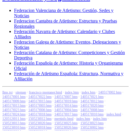
Federacion Valenciana de Atletismo: Gestión, Sedes y
Noticias
Federacion Cantabra de Atletismo: Estructura y Pruebas
Regionales
Federación Navarra de Atletismo: Calendario y Clubes
Afiliados
Federacion Galega de Atletismo: Eventos, Delegaciones y
Noticias
Federación Catalana de Atletismo: Competiciones y Gestión
Deportiva
Federación Española de Atletismo: Historia y Organigrama
Oficial
Federación de Atletismo Española: Estructura, Normativa y
Afiliación
llms.txt
·
sitemap
·
francisco montaner.html
·
index.htm
·
index.htm
·
140517f002.htm
·
140517f001.htm
·
140517f022.htm
·
140517f007.htm
·
140517f021.htm
·
140517f009.htm
·
140517f015.htm
·
140517f019.htm
·
140517f012.htm
·
140517f013.htm
·
140517f003.htm
·
140517f014.htm
·
140517f020.htm
·
140517f023.htm
·
140517f006.htm
·
140517f004.htm
·
140517f008.htm
·
140517f024.htm
·
140517f018.htm
·
140517f017.htm
·
140517f010.htm
·
index.html
·
120512f011.htm
·
150523f012.htm
·
meetinfo.html
·
index.htm
·
index.htm
·
150523f013.htm
·
150523f020.htm
·
150523f025.htm
·
150523f023.htm
·
150523f010.htm
·
150523f018.htm
·
150523f026.htm
·
150523f002.htm
·