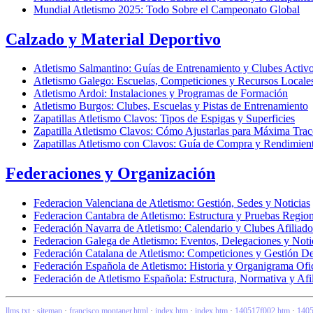
Mundial Atletismo 2025: Todo Sobre el Campeonato Global
Calzado y Material Deportivo
Atletismo Salmantino: Guías de Entrenamiento y Clubes Activ
Atletismo Galego: Escuelas, Competiciones y Recursos Locale
Atletismo Ardoi: Instalaciones y Programas de Formación
Atletismo Burgos: Clubes, Escuelas y Pistas de Entrenamiento
Zapatillas Atletismo Clavos: Tipos de Espigas y Superficies
Zapatilla Atletismo Clavos: Cómo Ajustarlas para Máxima Trac
Zapatillas Atletismo con Clavos: Guía de Compra y Rendimien
Federaciones y Organización
Federacion Valenciana de Atletismo: Gestión, Sedes y Noticias
Federacion Cantabra de Atletismo: Estructura y Pruebas Region
Federación Navarra de Atletismo: Calendario y Clubes Afiliado
Federacion Galega de Atletismo: Eventos, Delegaciones y Noti
Federación Catalana de Atletismo: Competiciones y Gestión De
Federación Española de Atletismo: Historia y Organigrama Ofic
Federación de Atletismo Española: Estructura, Normativa y Afi
llms.txt
·
sitemap
·
francisco montaner.html
·
index.htm
·
index.htm
·
140517f002.htm
·
1405