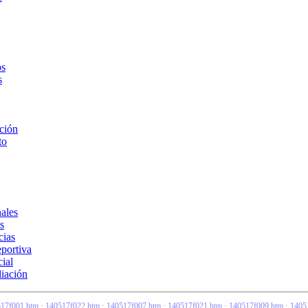
os
s
ción
to
ales
s
cias
portiva
ial
liación
17f001.htm
·
140517f022.htm
·
140517f007.htm
·
140517f021.htm
·
140517f009.htm
·
1405