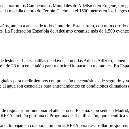
se celebraron los Campeonatos Mundiales de Atletismo en Eugene, Oreg
 la medalla de oro de Fermín Cacho en el 1500 metros en los Juegos O
s, atraen a atletas de todo el mundo. Esta carrera, con un recorrido de 
es. La Federación Española de Atletismo organiza más de 1.500 eventos 
de lesiones. Las zapatillas de clavos, como las Adidas Adizero, tienen t
ación de 28 mm en el talón para reducir el impacto en maratones. En E
itales para medir tiempos con precisión de centésimas de segundo y ves
nte al agua son esenciales para entrenamientos en condiciones climática
de regular y promocionar el atletismo en España. Con sede en Madrid, 
a RFEA también gestiona el Programa de Tecnificación, que identifica y 
mo, trabajan en colaboración con la RFEA para desarrollar programas l