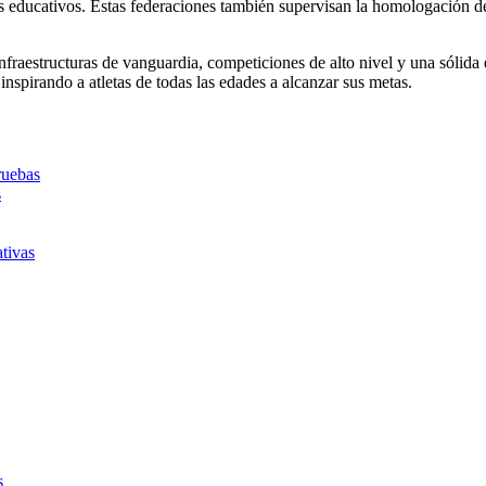
os educativos. Estas federaciones también supervisan la homologación d
fraestructuras de vanguardia, competiciones de alto nivel y una sólida e
 inspirando a atletas de todas las edades a alcanzar sus metas.
ruebas
s
tivas
s