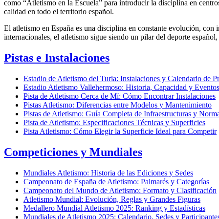
como “Atletismo en la Escuela” para introducir la disciplina en centr
calidad en todo el territorio español.
El atletismo en España es una disciplina en constante evolución, con in
internacionales, el atletismo sigue siendo un pilar del deporte español,
Pistas e Instalaciones
Estadio de Atletismo del Turia: Instalaciones y Calendario de P
Estadio Atletismo Vallehermoso: Historia, Capacidad y Evento
Pista de Atletismo Cerca de Mí: Cómo Encontrar Instalaciones
Pistas Atletismo: Diferencias entre Modelos y Mantenimiento
Pistas de Atletismo: Guía Completa de Infraestructuras y Norma
Pista de Atletismo: Especificaciones Técnicas y Superficies
Pista Atletismo: Cómo Elegir la Superficie Ideal para Competir
Competiciones y Mundiales
Mundiales Atletismo: Historia de las Ediciones y Sedes
Campeonato de España de Atletismo: Palmarés y Categorías
Campeonato del Mundo de Atletismo: Formato y Clasificación
Atletismo Mundial: Evolución, Reglas y Grandes Figuras
Medallero Mundial Atletismo 2025: Ranking y Estadísticas
Mundiales de Atletismo 2025: Calendario, Sedes y Participante