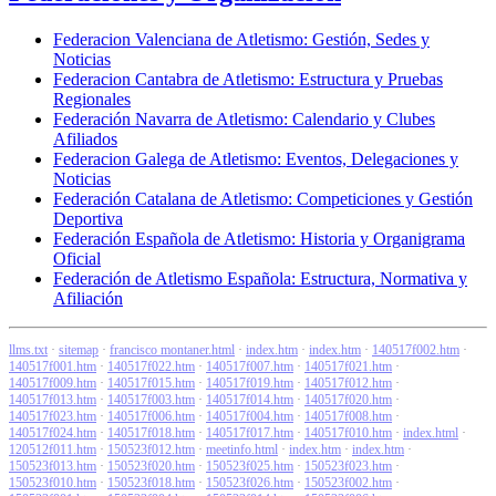
Federacion Valenciana de Atletismo: Gestión, Sedes y
Noticias
Federacion Cantabra de Atletismo: Estructura y Pruebas
Regionales
Federación Navarra de Atletismo: Calendario y Clubes
Afiliados
Federacion Galega de Atletismo: Eventos, Delegaciones y
Noticias
Federación Catalana de Atletismo: Competiciones y Gestión
Deportiva
Federación Española de Atletismo: Historia y Organigrama
Oficial
Federación de Atletismo Española: Estructura, Normativa y
Afiliación
llms.txt
·
sitemap
·
francisco montaner.html
·
index.htm
·
index.htm
·
140517f002.htm
·
140517f001.htm
·
140517f022.htm
·
140517f007.htm
·
140517f021.htm
·
140517f009.htm
·
140517f015.htm
·
140517f019.htm
·
140517f012.htm
·
140517f013.htm
·
140517f003.htm
·
140517f014.htm
·
140517f020.htm
·
140517f023.htm
·
140517f006.htm
·
140517f004.htm
·
140517f008.htm
·
140517f024.htm
·
140517f018.htm
·
140517f017.htm
·
140517f010.htm
·
index.html
·
120512f011.htm
·
150523f012.htm
·
meetinfo.html
·
index.htm
·
index.htm
·
150523f013.htm
·
150523f020.htm
·
150523f025.htm
·
150523f023.htm
·
150523f010.htm
·
150523f018.htm
·
150523f026.htm
·
150523f002.htm
·